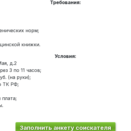
Требования:
;
енических норм;
цинской книжки.
Условия:
Мая, д.2
ез 3 по 11 часов;
б. (на руки);
 ТК РФ;
 плата;
ы.
Заполнить анкету соискателя