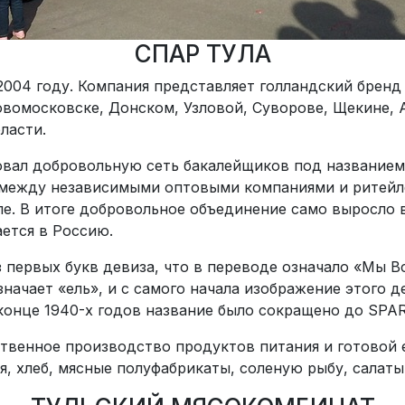
СПАР ТУЛА
2004 году. Компания представляет голландский бренд
овомосковске, Донском, Узловой, Суворове, Щекине, А
бласти.
новал добровольную сеть бакалейщиков под названием
 между независимыми оптовыми компаниями и ритейле
пe. В итоге добровольное объединение само выросло
ется в Россию.
первых букв девиза, что в переводе означало «Мы В
начает «ель», и с самого начала изображение этого 
конце 1940-х годов название было сокращено до SPAR
твенное производство продуктов питания и готовой 
я, хлеб, мясные полуфабрикаты, соленую рыбу, салаты