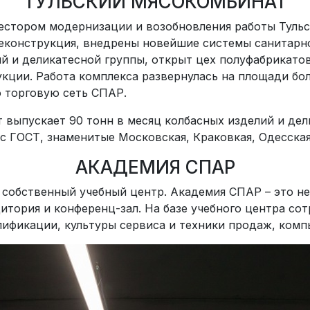
ТУЛЬСКИЙ МЯСОКОМБИНАТ
естором модернизации и возобновления работы Тульс
конструкция, внедрены новейшие системы санитарног
й и деликатесной группы, открыт цех полуфабрикатов
кции. Работа комплекса развернулась на площади бол
ю торговую сеть СПАР.
 выпускает 90 тонн в месяц колбасных изделий и дел
с ГОСТ, знаменитые Московская, Краковкая, Одесская
АКАДЕМИЯ СПАР
е собственный учебный центр. Академия СПАР – это н
итория и конференц-зал. На базе учебного центра с
ификации, культуры сервиса и техники продаж, компь