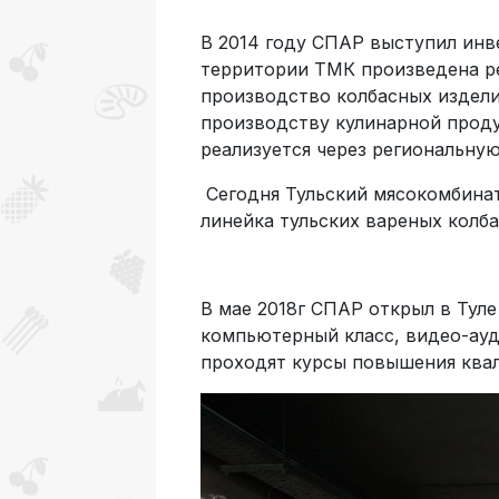
В 2014 году СПАР выступил инв
территории ТМК произведена ре
производство колбасных издели
производству кулинарной проду
реализуется через региональну
Сегодня Тульский мясокомбинат
линейка тульских вареных колба
В мае 2018г СПАР открыл в Тул
компьютерный класс, видео-ауд
проходят курсы повышения квал